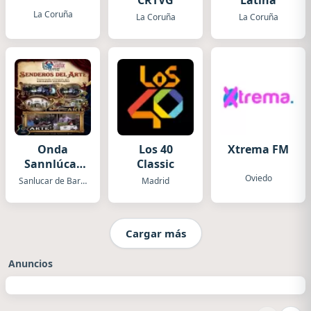
CRTVG
Latina
La Coruña
La Coruña
La Coruña
Onda
Los 40
Xtrema FM
Sannlúcar
Classic
Senderos
Oviedo
Sanlucar de Barrameda
Madrid
del Arte
Cargar más
Anuncios