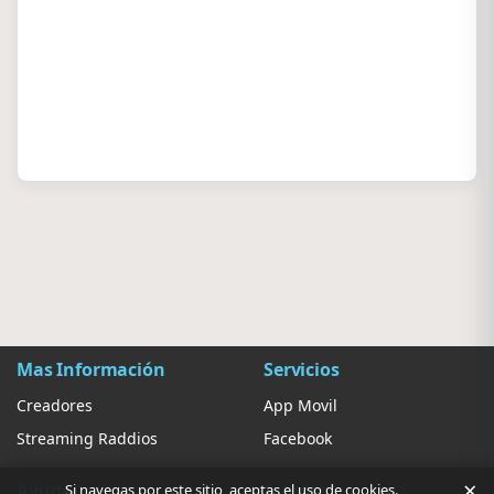
Mas Información
Servicios
Creadores
App Movil
Streaming Raddios
Facebook
×
Ayuda
Ajustes
Si navegas por este sitio, aceptas el uso de cookies.