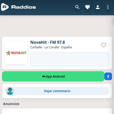
NovaHit - FM 97.8
Agrega
Carballo
·
La Coruña
·
España
App Android
Asda
·
Hace 2 días
Dejar comentario
Saludos desde Suiza
Anuncios