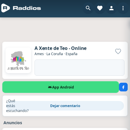
A Xente de Teo - Online
Agrega
Ames
·
La Coruña
·
España
App Android
¿Qué
estás
Dejar comentario
escuchando?
Anuncios