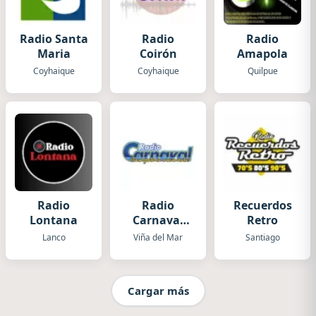
Radio Santa
Radio
Radio
Maria
Coirón
Amapola
Coyhaique
Coyhaique
Quilpue
Radio
Radio
Recuerdos
Lontana
Carnaval
Retro
Viña del
Lanco
Viña del Mar
Santiago
Mar
Cargar más