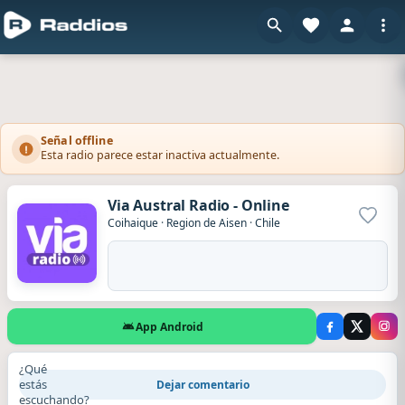
Señal offline
Esta radio parece estar inactiva actualmente.
Via Austral Radio - Online
Agrega
Coihaique
·
Region de Aisen
·
Chile
App Android
¿Qué
estás
Dejar comentario
escuchando?