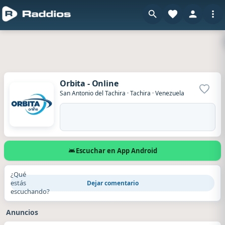
Orbita - Online
Agrega
San Antonio del Tachira
·
Tachira
·
Venezuela
Escuchar en App Android
¿Qué
estás
Dejar comentario
escuchando?
Anuncios