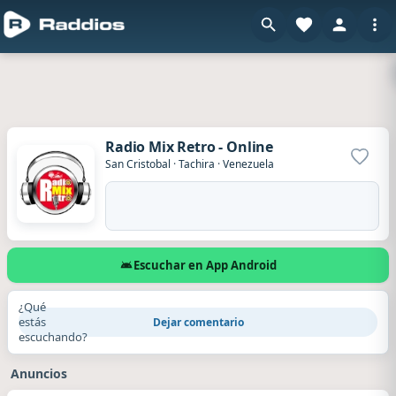
Radio Mix Retro - Online
Agrega
San Cristobal
·
Tachira
·
Venezuela
Escuchar en App Android
¿Qué
estás
Dejar comentario
escuchando?
Anuncios