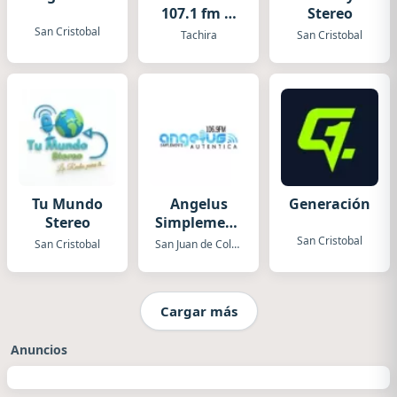
107.1 fm El
Stereo
Piñal
San Cristobal
Tachira
San Cristobal
Tu Mundo
Angelus
Generación
Stereo
Simplemente
Autentica
San Cristobal
San Cristobal
San Juan de Colon
Cargar más
Anuncios