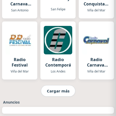
Carnaval
Conquistador
San
Viña del
San Felipe
San Antonio
Viña del Mar
Antonio
Mar
Radio
Radio
Radio
Festival
Contemporánea
Carnaval
Viña del
Viña del Mar
Los Andes
Viña del Mar
Mar
Cargar más
Anuncios