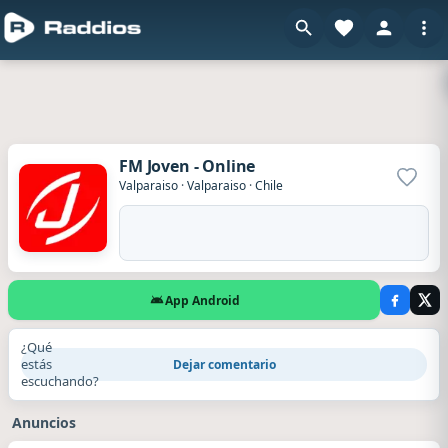
FM Joven - Online
Agrega
Valparaiso
·
Valparaiso
·
Chile
App Android
¿Qué
estás
Dejar comentario
escuchando?
Anuncios