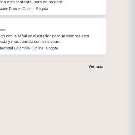
 con otro cantante, pero no recuerd…
ione Dance · Online · Bogota
 mes
lgo con la señal en el esterior porque siempre está
ada y más cuando son las eleccio…
acional Colombia · Online · Bogota
Ver más
After One
Villanos Radio
Rosario
Villa Carlos Paz