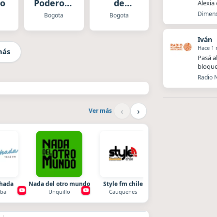
eo
Poderosa
de
Alexia
Radio
Bogotá
Dimens
Bogota
Bogota
Instrumental
Todelar
Iván
Hace 1
más
Pasá a
bloque
Radio N
‹
›
Ver más
chada
Nada del otro mundo
Style fm chile
Radio La Chukara
ba
Unquillo
Cauquenes
Santa Juana