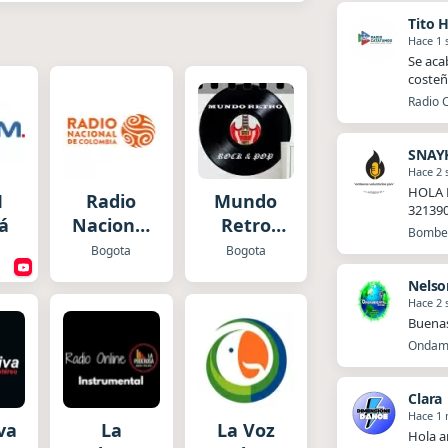
Tito 
Hace 1
Se aca
costeñ
Radio 
SNAY
Hace 2
HOLA 
M
Radio
Mundo
32139
á
Nacional
Retro
Bomber
Colombia
Rock en
Bogota
Bogota
Español
Nelso
Hace 2
Buena
Ondamb
Clara
Hace 1
va
La
La Voz
Hola a