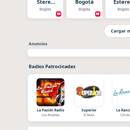
Stereo
Bogotá
Ester
Bogotá
Bogota
Bogota
Bogota
Cargar 
Anuncios
Radios Patrocinadas
La Pasión Radio
Superior
La Ran
Los Angeles
El Nula
Córdo