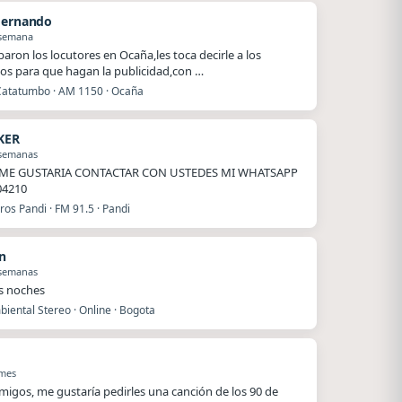
Hernando
 semana
baron los locutores en Ocaña,les toca decirle a los
os para que hagan la publicidad,con …
Catatumbo · AM 1150 · Ocaña
KER
 semanas
ME GUSTARIA CONTACTAR CON USTEDES MI WHATSAPP
04210
os Pandi · FM 91.5 · Pandi
n
 semanas
s noches
iental Stereo · Online · Bogota
 mes
migos, me gustaría pedirles una canción de los 90 de