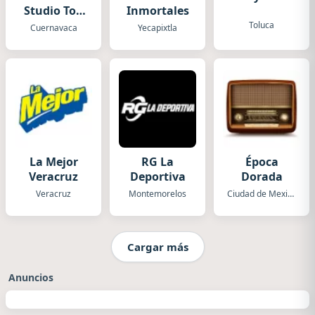
Studio Top
Inmortales
Radio
Toluca
Cuernavaca
Yecapixtla
La Mejor
RG La
Época
Veracruz
Deportiva
Dorada
Veracruz
Montemorelos
Ciudad de Mexico
Cargar más
Anuncios