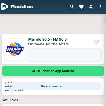
Mundo 96.5 - FM 96.5
Agrega
Cuernavaca
·
Morelos
·
Mexico
Escuchar en App Android
¿Qué
estás
Dejar comentario
escuchando?
Anuncios