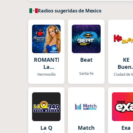
Radios sugeridas de Mexico
ROMANTICA84COM
Beat
KE
La
Buen
estación
Cdm
Santa Fe
Hermosillo
del Amor
La Q
Match
Exa