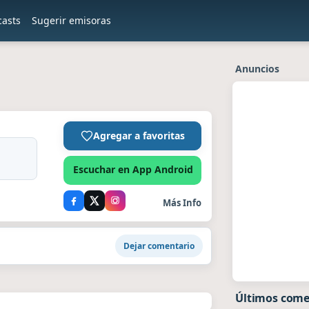
casts
Sugerir emisoras
Anuncios
Agregar a favoritas
Escuchar en App Android
Más Info
Dejar comentario
Últimos come