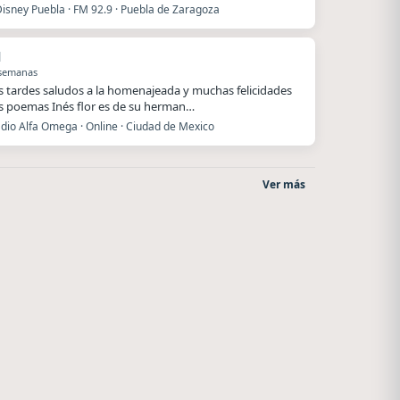
Disney Puebla · FM 92.9 · Puebla de Zaragoza
l
 semanas
 tardes saludos a la homenajeada y muchas felicidades
s poemas Inés flor es de su herman…
dio Alfa Omega · Online · Ciudad de Mexico
Ver más
Superior
Nada del otro mundo
El Nula
Unquillo