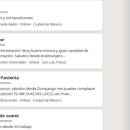
horas
s y mil bendiciones
eda Radio · Online · Ciudad de Mexico
ner
días
nte estación! Muy buena música y gran variedad de
mación. Saludos desde el extranjero…
xitos Inmortales · Online · San Luis Potosi
 Panterita
 semana
iburon, saludos desde Zumpango me puedes complacer
 canción TU ME VUELVES LOCO, con Fran…
ibraciones · Online · Ciudad de Mexico
do suarez
 semanas
s desde mi trabajo