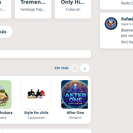
a
Tremenda
Only Hits
Radio 
Santiago
#1
Tuxtla Gutierrez
Santiago Papasquiaro
Culiacan
Rafae
Hace 4
Buenas
más
por su
RAO Ra
‹
›
Ver más
Chukara
Style fm chile
After One
La Ranchada
uana
Cauquenes
Rosario
Córdoba