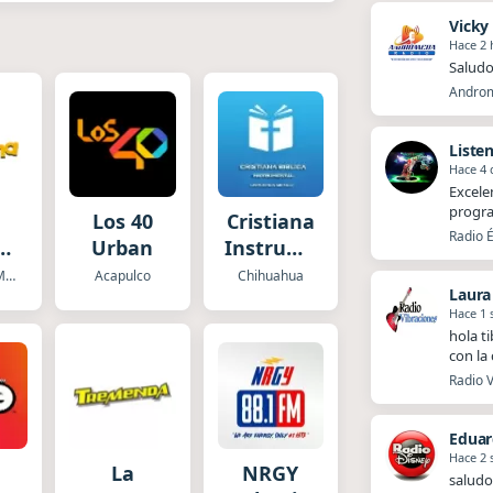
Vicky
Hace 2 
Saludo
Androm
Liste
Hace 4 
Excele
progra
Los 40
Cristiana
Radio É
a
Urban
Instrumental
x
Biblica
Ciudad de Mexico
Acapulco
Chihuahua
Laura
Hace 1
hola t
con la
Radio V
Eduar
Hace 2
La
NRGY
saludo