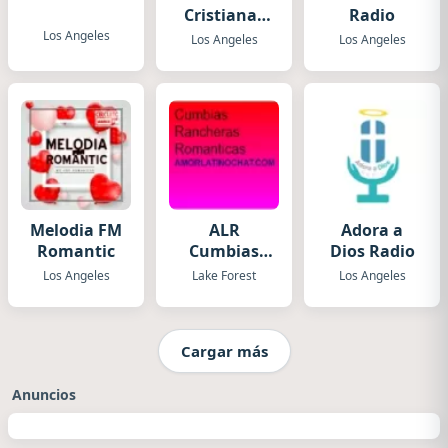
Cristianas
Radio
HD
Los Angeles
Los Angeles
Los Angeles
Melodia FM
ALR
Adora a
Romantic
Cumbias
Dios Radio
Rancheras
Los Angeles
Lake Forest
Los Angeles
Romanticas
Cargar más
Anuncios