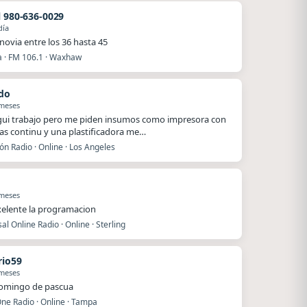
l 980-636-0029
día
novia entre los 36 hasta 45
a · FM 106.1 · Waxhaw
do
 meses
egui trabajo pero me piden insumos como impresora con
as continu y una plastificadora me…
ón Radio · Online · Los Angeles
 meses
xelente la programacion
al Online Radio · Online · Sterling
io59
 meses
domingo de pascua
ne Radio · Online · Tampa