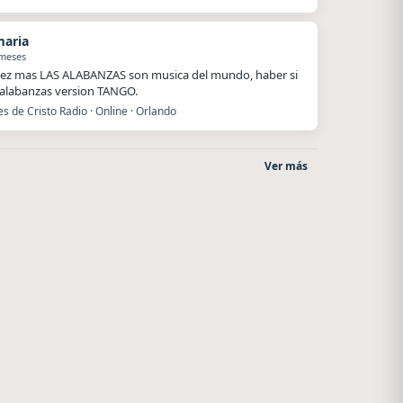
maria
 meses
ez mas LAS ALABANZAS son musica del mundo, haber si
alabanzas version TANGO.
es de Cristo Radio · Online · Orlando
Ver más
Superior
Villanos Radio
El Nula
Villa Carlos Paz