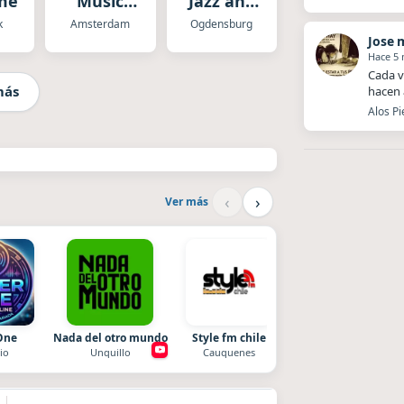
mental
Music
Jazz and
Electronic
More
k
Amsterdam
Ogdensburg
Jose 
Hace 5
Cada v
más
hacen 
Alos Pi
‹
›
Ver más
One
Nada del otro mundo
Style fm chile
La Ranchada
io
Unquillo
Cauquenes
Córdoba