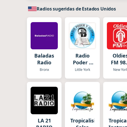
Radios sugeridas de Estados Unidos
Baladas
Radio
Oldie
Radio
Poder y
FM 98.5
Gloria
STERE
Bronx
Little York
New Yor
Live
LA 21
Tropicalisima
Tropic