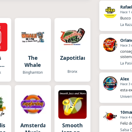
Rafae
Hace 1 
Busco 
La Raz
Orlan
Hace 3
​​cons
sistem
s
The
Zapotitlan
La Pasi
Whale
O
Bronx
k
Binghamton
Alex
Hace 3
esta e
Univers
10mar
Hace 4
Feliz 
alisima.Fm
Amsterdam
Smooth
Salsa O