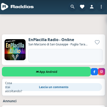
EnPlacilla Radio - Online
Aggiun
San Marzano di San Giuseppe
·
Puglia Taranto
·
Italia
App Android
Cosa
stai
Lascia un commento
ascoltando?
Annunci