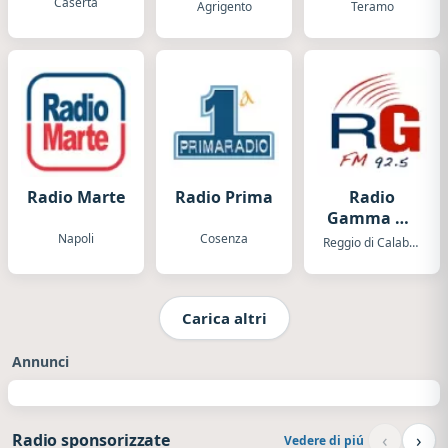
Concordia
Caserta
Agrigento
Teramo
Radio Marte
Radio Prima
Radio
Gamma No
Stop
Napoli
Cosenza
Reggio di Calabria
Carica altri
Annunci
‹
›
Radio sponsorizzate
Vedere di piú