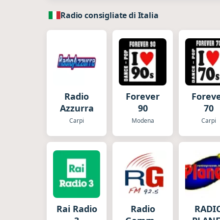
Radio consigliate di Italia
Radio
Forever
Forev
Azzurra
90
70
Carpi
Modena
Carpi
Rai Radio
Radio
RADI