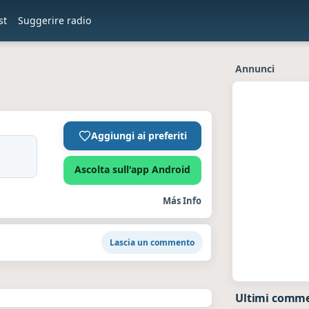
st
Suggerire radio
Annunci
Aggiungi ai preferiti
Ascolta sull'app Android
Más Info
Lascia un commento
Ultimi commen