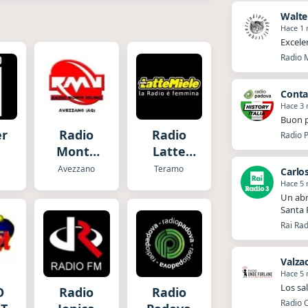
Walte
Hace 1
Excele
Radio M
Conta
Hace 3
Buon p
er
Radio
Radio
Radio P
Monte
Latte
Velino
Miele
Avezzano
Teramo
Carlo
Hace 5
Un abr
Santa 
Rai Rad
Valza
Hace 5
Los sa
O
Radio
Radio
Radio O