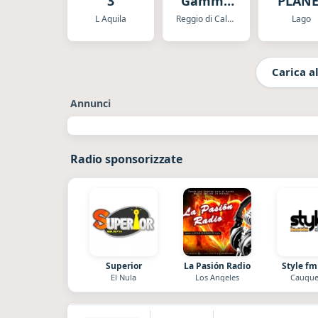
3
Gamma
PLANE
No Stop
L Aquila
Reggio di Calabria
Lago
Carica al
Annunci
Radio sponsorizzate
Superior
La Pasión Radio
Style fm
El Nula
Los Angeles
Cauque