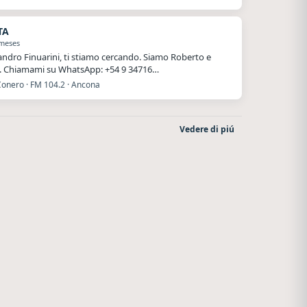
TA
 meses
andro Finuarini, ti stiamo cercando. Siamo Roberto e
. Chiamami su WhatsApp: +54 9 34716…
Conero · FM 104.2 · Ancona
Vedere di piú
After One
La Ranchada
Rosario
Córdoba