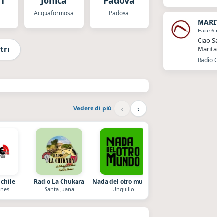
T
Jonica
Padova
Acquaformosa
Padova
MARI
Hace 6
Ciao S
tri
Marita
Radio 
‹
›
Vedere di piú
 chile
Radio La Chukara
Nada del otro mundo
Villanos Radio
nes
Santa Juana
Unquillo
Villa Carlos Paz