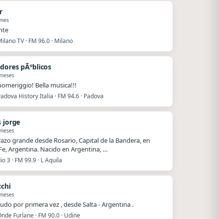
r
 mes
nte
ilano TV · FM 96.0 · Milano
dores pÃºblicos
 meses
omeriggio! Bella musica!!!
adova History Italia · FM 94.6 · Padova
s jorge
 meses
azo grande desde Rosario, Capital de la Bandera, en
Fe, Argentina. Nacido en Argentina, …
io 3 · FM 99.9 · L Aquila
cchi
 meses
ludo por primera vez , desde Salta - Argentina .
nde Furlane · FM 90.0 · Udine