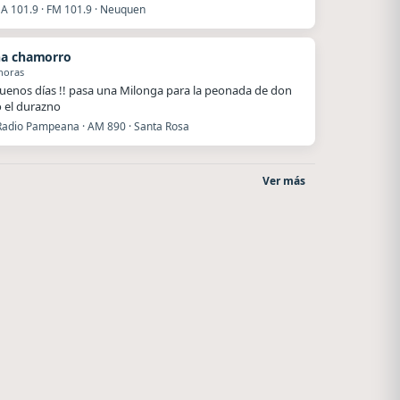
 101.9 · FM 101.9 · Neuquen
a chamorro
horas
uenos días !! pasa una Milonga para la peonada de don
o el durazno
Radio Pampeana · AM 890 · Santa Rosa
Ver más
La Pasión Radio
Superior
Los Angeles
El Nula