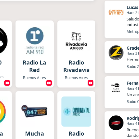
Lucas
Hace 2
Saludo
industr
Metrópo
Graci
Hace 3 
Hermo
0
Radio La
Radio
Radio Z
Red
Rivadavia
res
Buenos Aires
Buenos Aires
Fern
Hace 4 
No and
Radio C
Rodri
Hace 4 
Buenos
a
Mucha
Radio
dando 