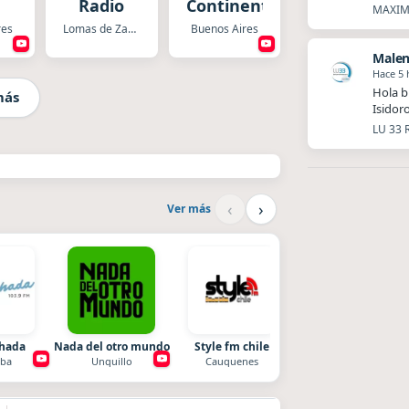
Radio
Continental
MAXIMA
res
Lomas de Zamora
Buenos Aires
Malen
Hace 5 
Hola b
más
Isidor
LU 33 
‹
›
Ver más
chada
Nada del otro mundo
Style fm chile
Radio La Chukara
ba
Unquillo
Cauquenes
Santa Juana