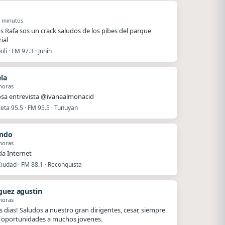
1 minutos
s Rafa sos un crack saludos de los pibes del parque
ial
li · FM 97.3 · Junin
ela
horas
sa entrevista @ivanaalmonacid
eta 95.5 · FM 95.5 · Tunuyan
ando
horas
a Internet
iudad · FM 88.1 · Reconquista
guez agustin
horas
 dias! Saludos a nuestro gran dirigentes, cesar, siempre
oportunidades a muchos jovenes.