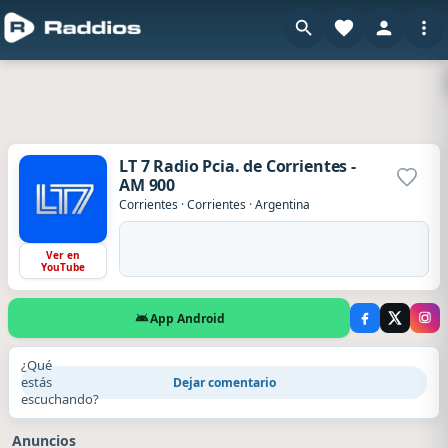
LT 7 Radio Pcia. de Corrientes -
AM 900
Agrega
Corrientes
·
Corrientes
·
Argentina
Ver en
YouTube
App Android
¿Qué
estás
Dejar comentario
escuchando?
Anuncios