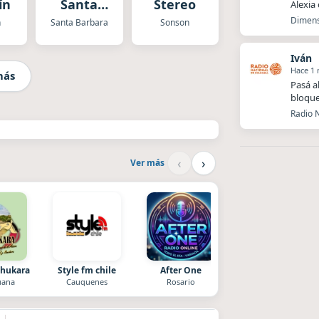
ín
Santa
Stereo
Alexia
Bárbara
Dimens
n
Santa Barbara
Sonson
Iván
Hace 1
más
Pasá a
bloque
Radio N
‹
›
Ver más
Chukara
Style fm chile
After One
La Ranchada
uana
Cauquenes
Rosario
Córdoba