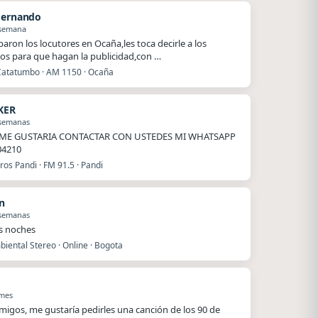
Hernando
 semana
baron los locutores en Ocaña,les toca decirle a los
os para que hagan la publicidad,con …
Catatumbo · AM 1150 · Ocaña
KER
 semanas
ME GUSTARIA CONTACTAR CON USTEDES MI WHATSAPP
04210
os Pandi · FM 91.5 · Pandi
n
 semanas
s noches
iental Stereo · Online · Bogota
 mes
migos, me gustaría pedirles una canción de los 90 de