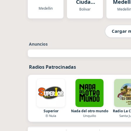
Ciudad
Medell
Bolivar
Medellin
Bolivar
Medelli
RCB
Cargar 
Anuncios
Radios Patrocinadas
Superior
Nada del otro mundo
Radio La 
El Nula
Unquillo
Santa J