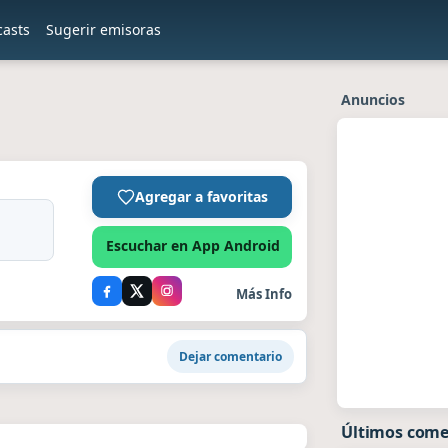
casts
Sugerir emisoras
Anuncios
Agregar a favoritas
Escuchar en App Android
Más Info
Dejar comentario
Últimos come