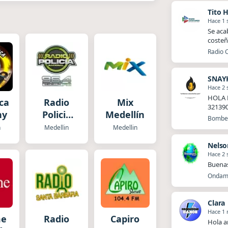
Tito 
Hace 1
Se aca
costeñ
Radio 
SNAY
Hace 2
HOLA 
eca
Radio
Mix
32139
hy
Policia
Medellín
Bomber
Nacional
n
Medellin
Medellin
Medellin
Nelso
Hace 2
Buena
Ondamb
Clara
Hace 1
me
Radio
Capiro
Hola a