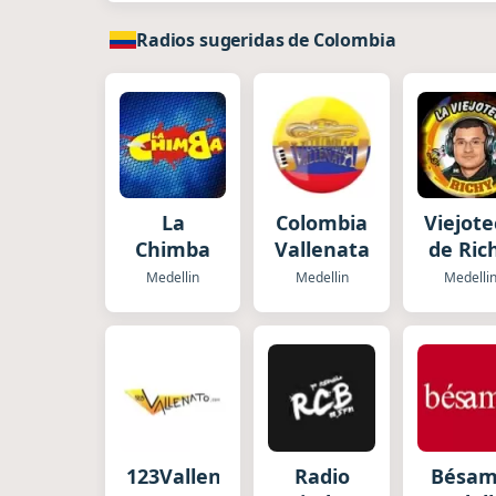
Radios sugeridas de Colombia
La
Colombia
Viejot
Chimba
Vallenata
de Ric
Medellin
Medellin
Medelli
123Vallenato.com
Radio
Bésa