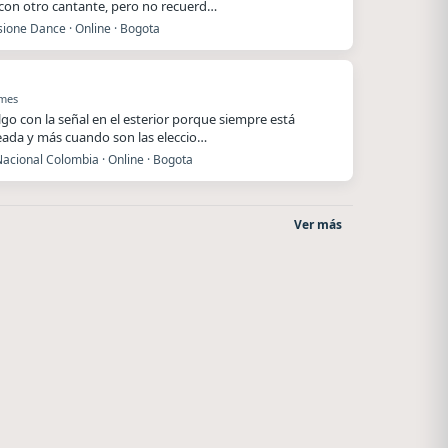
 con otro cantante, pero no recuerd…
ione Dance · Online · Bogota
 mes
lgo con la señal en el esterior porque siempre está
ada y más cuando son las eleccio…
acional Colombia · Online · Bogota
Ver más
Villanos Radio
La Pasión Radio
Villa Carlos Paz
Los Angeles