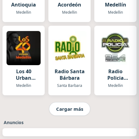
Antioquia
Acordeón
Medellín
Medellin
Medellin
Medellin
Los 40
Radio Santa
Radio
Urban
Bárbara
Policia
Medellín
Nacional
Medellin
Santa Barbara
Medellin
Medellin
Cargar más
Anuncios