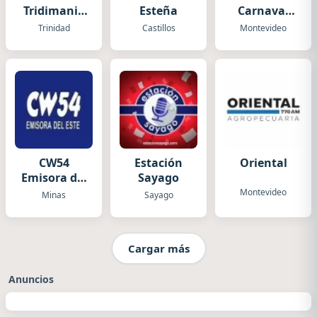
Tridimania
Esteña
Carnaval
Internacional
del Futuro
Trinidad
Castillos
Montevideo
Radio
CW54
Estación
Oriental
Emisora del
Sayago
Este
Montevideo
Minas
Sayago
Cargar más
Anuncios