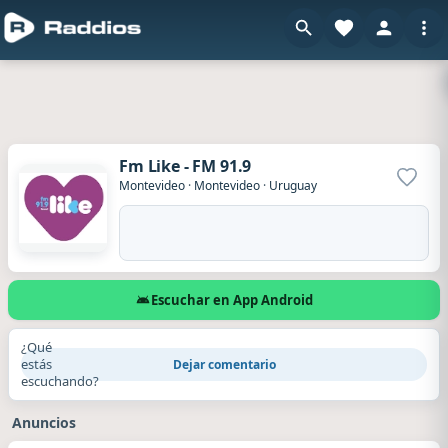
Fm Like - FM 91.9
Agrega
Montevideo
·
Montevideo
·
Uruguay
Escuchar en App Android
¿Qué
estás
Dejar comentario
escuchando?
Anuncios