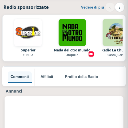
‹
›
Radio sponsorizzate
Vedere di piú
Superior
Nada del otro mundo
Radio La Chuka
El Nula
Unquillo
Santa Juana
Commenti
Affiliati
Profilo della Radio
Annunci