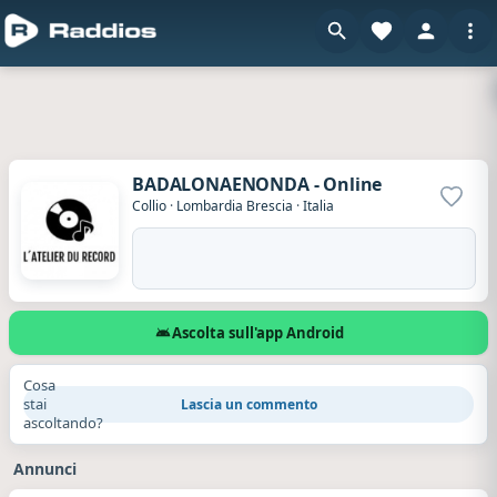
BADALONAENONDA - Online
Aggiun
Collio
·
Lombardia Brescia
·
Italia
Ascolta sull'app Android
Cosa
stai
Lascia un commento
ascoltando?
Annunci