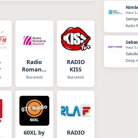
Nimb
Hace 3 
Siempr
Radio R
Sebas
Hace 5 
Saludo
Deep H
o
Radio
RADIO
r
Romania
KISS
Muzical
i
Bucuresti
Bucuresti
60XL by
RADIO