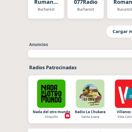
Rumania
077Radio
Roman
Internacional
Bucharest
Bucharest
Bucurest
Cargar 
Anuncios
Radios Patrocinadas
Nada del otro mundo
Radio La Chukara
Villanos
Unquillo
Santa Juana
Villa Carl