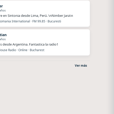
er
años
e en Sintonia desde Lima, Perú. \nNimber Jara\n
omania International · FM 99.85 · Bucuresti
tian
años
s desde Argentina. Fantastica la radio1
ouse Radio · Online · Bucharest
Ver más