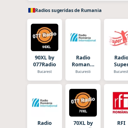
Radios sugeridas de Rumania
90XL by
Radio
Radi
077Radio
Romania
Supe
International
Bucarest
Bucuresti
Bucurest
Radio
70XL by
RFI