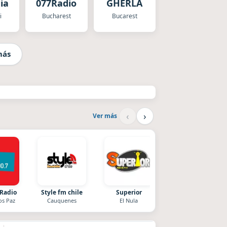
ia
077Radio
GHERLA
i
Bucharest
Bucarest
más
‹
›
Ver más
 Radio
Style fm chile
Superior
After One
os Paz
Cauquenes
El Nula
Rosario