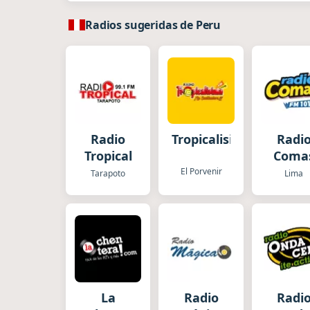
Radios sugeridas de Peru
Radio
Tropicalisima
Radi
Tropical
Coma
El Porvenir
Tarapoto
Lima
La
Radio
Radi