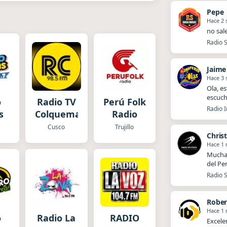
Pepe
Hace 2
no sal
Radio S
Jaime
Hace 3
Ola, es
escuch
o
Radio TV
Perú Folk
Radio I
s
Colquemarca
Radio
Cusco
Trujillo
Chris
Hace 1
Muchas
del Pe
Radio S
Rober
Hace 1
o
Radio La
RADIO
Excele