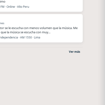
ximo
FM · Online · Alto Peru
 mes
utor se le escucha con menos volumen que la música. Me
 que la música se escucha con muy…
Independencia · AM 1550 · Lima
Ver más
Radio La Chukara
After One
Santa Juana
Rosario