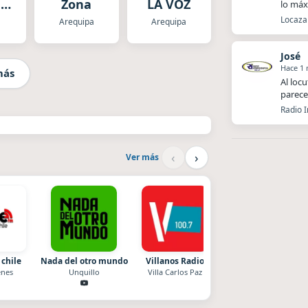
a
Zona
LA VOZ
lo má
Locaza 
Arequipa
Arequipa
José
Hace 1
más
Al loc
parece
Radio 
‹
›
Ver más
 chile
Nada del otro mundo
Villanos Radio
La Ranchada
nes
Unquillo
Villa Carlos Paz
Córdoba