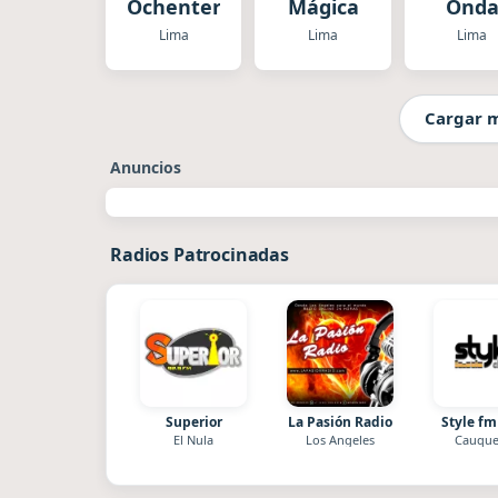
Ochentera
Mágica
Ond
Cero
Lima
Lima
Lima
Cargar 
Anuncios
Radios Patrocinadas
Superior
La Pasión Radio
Style fm
El Nula
Los Angeles
Cauque