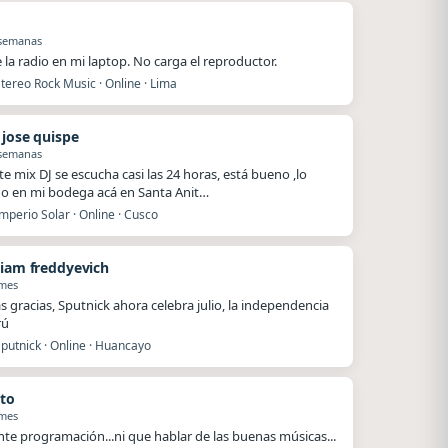
 semanas
e la radio en mi laptop. No carga el reproductor.
tereo Rock Music · Online · Lima
 jose quispe
 semanas
te mix DJ se escucha casi las 24 horas, está bueno ,lo
o en mi bodega acá en Santa Anit…
mperio Solar · Online · Cusco
tiam freddyevich
 mes
 gracias, Sputnick ahora celebra julio, la independencia
rú
putnick · Online · Huancayo
to
 mes
nte programación...ni que hablar de las buenas músicas...