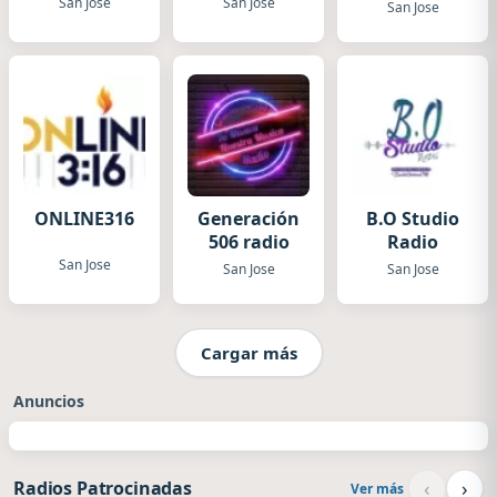
San Jose
San Jose
San Jose
ONLINE316
Generación
B.O Studio
506 radio
Radio
San Jose
San Jose
San Jose
Cargar más
Anuncios
‹
›
Radios Patrocinadas
Ver más