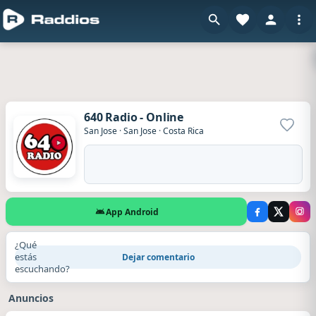
640 Radio - Online
Agrega
San Jose
·
San Jose
·
Costa Rica
App Android
¿Qué
estás
Dejar comentario
escuchando?
Anuncios