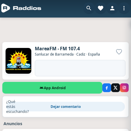
MareaFM - FM 107.4
Agrega
Sanlucar de Barrameda
·
Cadiz
·
España
App Android
¿Qué
estás
Dejar comentario
escuchando?
Anuncios