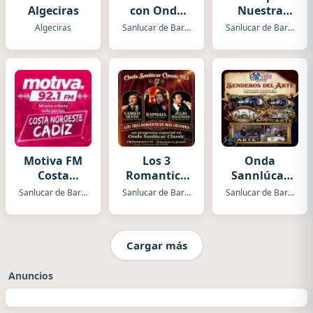
Algeciras
con Onda
Nuestra
Sanlúcar
Música
Algeciras
Sanlucar de Barrameda
Sanlucar de Barrameda
Classic
Motiva FM
Los 3
Onda
Costa
Romantico
Sannlúcar
Noroeste
Más Grande
Senderos
Sanlucar de Barrameda
Sanlucar de Barrameda
Sanlucar de Barrameda
del Arte
Cargar más
Anuncios