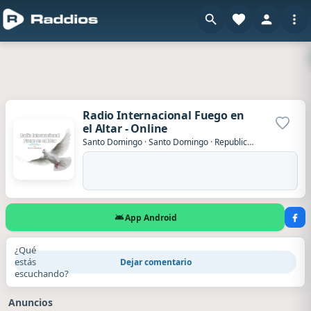
Radio Internacional Fuego en
el Altar - Online
Agrega
Santo Domingo
·
Santo Domingo
·
Republica Dominicana
App Android
¿Qué
estás
Dejar comentario
escuchando?
Anuncios