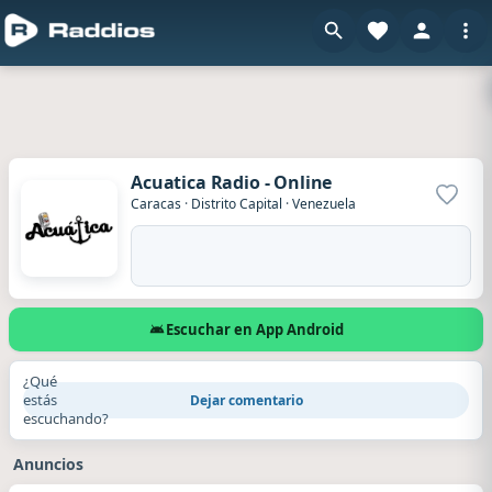
Acuatica Radio - Online
Agrega
Caracas
·
Distrito Capital
·
Venezuela
Escuchar en App Android
¿Qué
estás
Dejar comentario
escuchando?
Anuncios