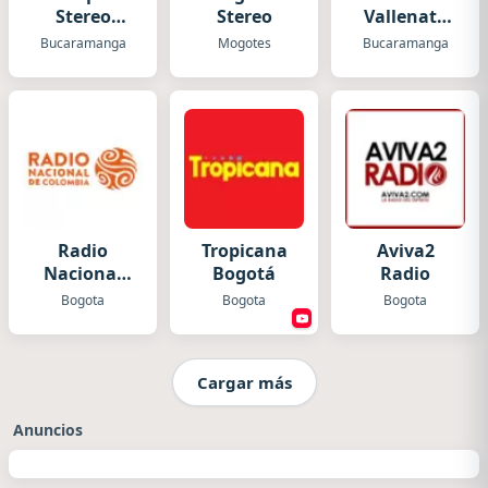
Stereo
Stereo
Vallenata
Bucaramanga
FM
Bucaramanga
Mogotes
Bucaramanga
Radio
Tropicana
Aviva2
Nacional
Bogotá
Radio
Colombia
Bogota
Bogota
Bogota
Cargar más
Anuncios