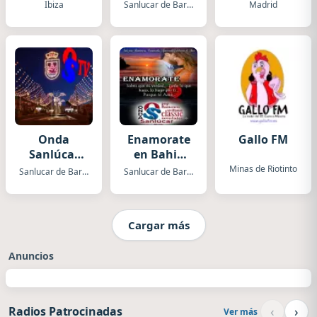
House)
Romanticos
Ibiza
Sanlucar de Barrameda
Madrid
Onda
Enamorate
Gallo FM
Sanlúcar
en Bahia
Rtv
Sur Radio
Minas de Riotinto
Sanlucar de Barrameda
Sanlucar de Barrameda
Cargar más
Anuncios
‹
›
Radios Patrocinadas
Ver más