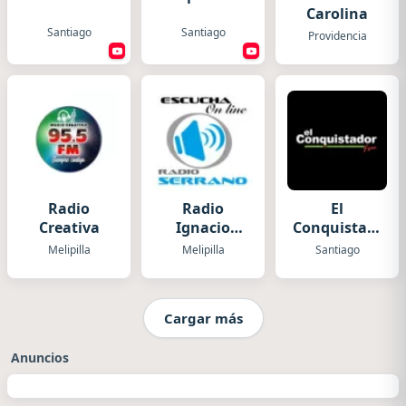
Carolina
Santiago
Santiago
Providencia
Radio
Radio
El
Creativa
Ignacio
Conquistador
Serrano
Santiago
Melipilla
Melipilla
Santiago
Cargar más
Anuncios