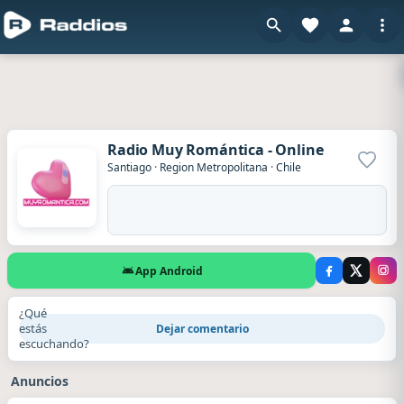
Radio Muy Romántica - Online
Agrega
Santiago
·
Region Metropolitana
·
Chile
App Android
¿Qué
estás
Dejar comentario
escuchando?
Anuncios