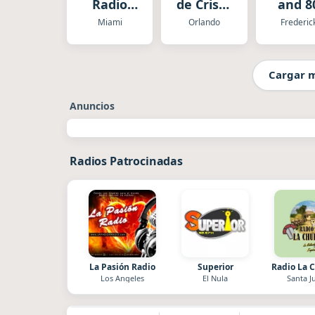
Radio
de Cristo
and 8
Miami
Radio
Miami
Orlando
Frederic
Cargar 
Anuncios
Radios Patrocinadas
La Pasión Radio
Superior
Radio La 
Los Angeles
El Nula
Santa J