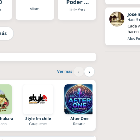
0
Poder y
Gloria
Miami
k
Little York
Jose 
Hace 5
Cada v
hacen 
más
Alos Pi
‹
›
Ver más
Chukara
Style fm chile
After One
La Ranchada
uana
Cauquenes
Rosario
Córdoba