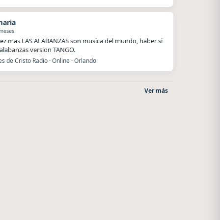
maria
 meses
ez mas LAS ALABANZAS son musica del mundo, haber si
alabanzas version TANGO.
es de Cristo Radio · Online · Orlando
Ver más
Villanos Radio
Nada del otro mundo
Villa Carlos Paz
Unquillo