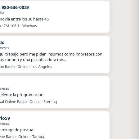
l 980-636-0029
día
novia entre los 36 hasta 45
a · FM 106.1 · Waxhaw
do
 meses
egui trabajo pero me piden insumos como impresora con
as continu y una plastificadora me…
ón Radio · Online · Los Angeles
 meses
xelente la programacion
al Online Radio · Online · Sterling
io59
 meses
domingo de pascua
ne Radio · Online · Tampa