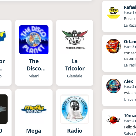
Rafae
Hace 1 
Busco 
La Raz
Orlan
Hace 3
​​cons
sistem
or
The
La
La Pasi
Disco
Tricolor
o
Planet
o
Miami
Glendale
Alex
Hace 3
esta e
Univers
10mar
Hace 4
Feliz 
0
Mega
Radio
Salsa O