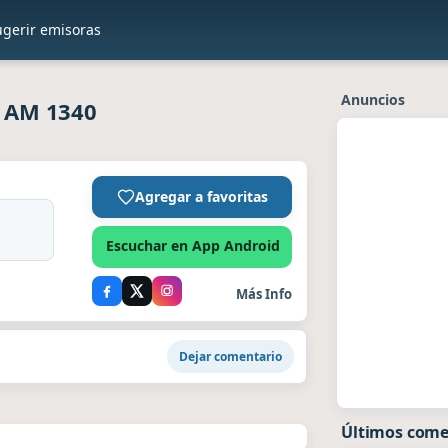
ugerir emisoras
Anuncios
- AM 1340
Agregar a favoritas
Escuchar en App Android
Más Info
Dejar comentario
Últimos come