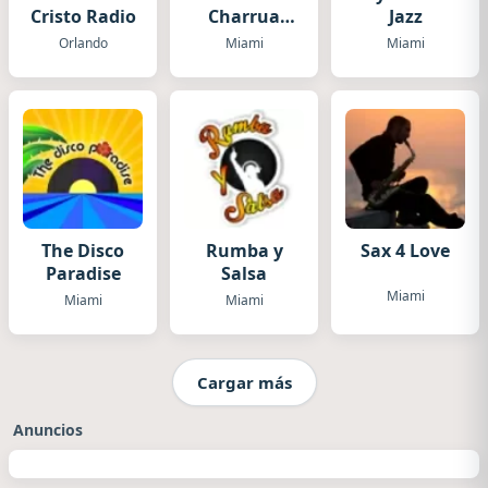
Cristo Radio
Charrua
Jazz
USA
Orlando
Miami
Miami
The Disco
Rumba y
Sax 4 Love
Paradise
Salsa
Miami
Miami
Miami
Cargar más
Anuncios