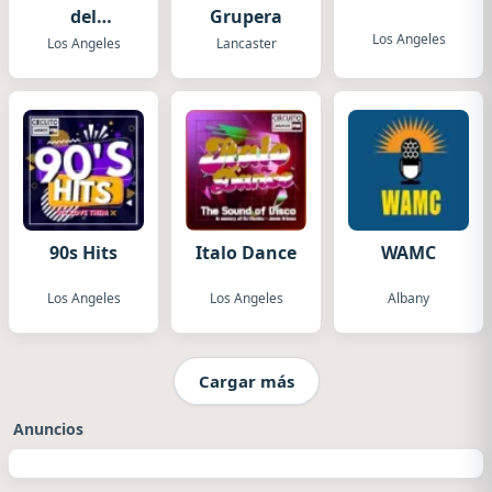
del
Grupera
Evangelio
Los Angeles
Los Angeles
Lancaster
90s Hits
Italo Dance
WAMC
Los Angeles
Los Angeles
Albany
Cargar más
Anuncios