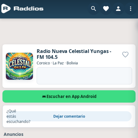
Radio Nueva Celestial Yungas -
FM 104.5
Agrega
Coroico
·
La Paz
·
Bolivia
Escuchar en App Android
¿Qué
estás
Dejar comentario
escuchando?
Anuncios