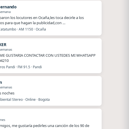
Hernando
 semana
baron los locutores en Ocaña,les toca decirle a los
os para que hagan la publicidad,con …
Catatumbo · AM 1150 · Ocaña
KER
 semanas
ME GUSTARIA CONTACTAR CON USTEDES MI WHATSAPP
04210
os Pandi · FM 91.5 · Pandi
n
 semanas
s noches
iental Stereo · Online · Bogota
 mes
migos, me gustaría pedirles una canción de los 90 de