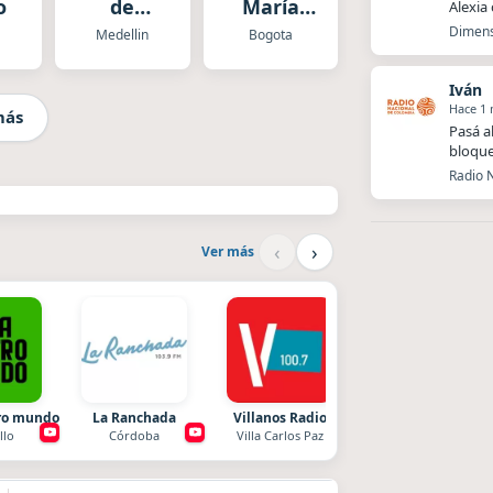
o
de
María
Alexia
Antioquia
Colombia
Dimens
Medellin
Bogota
Iván
Hace 1
más
Pasá a
bloque
Radio N
‹
›
Ver más
tro mundo
La Ranchada
Villanos Radio
After One
llo
Córdoba
Villa Carlos Paz
Rosario