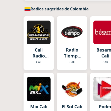
Radios sugeridas de Colombia
Cali
Radio
Besa
Radio
Tiempo
Cali
Salsa
Cali
Cali
Cali
Cali
Mix Cali
El Sol Cali
Pode