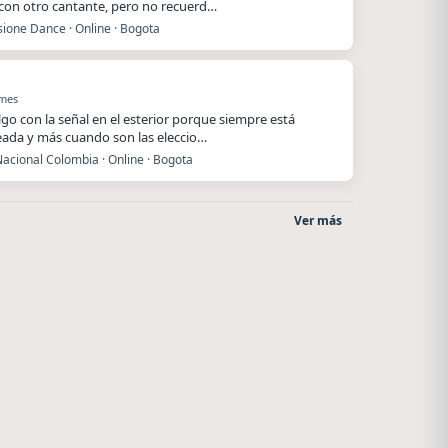
 con otro cantante, pero no recuerd…
ione Dance · Online · Bogota
 mes
lgo con la señal en el esterior porque siempre está
ada y más cuando son las eleccio…
acional Colombia · Online · Bogota
Ver más
Radio La Chukara
Superior
Santa Juana
El Nula