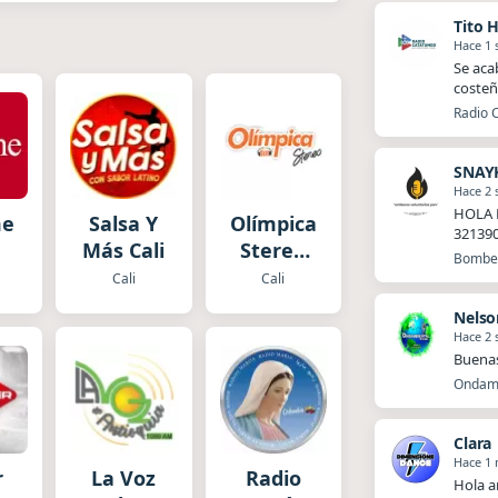
Tito 
Hace 1
Se aca
costeñ
Radio 
SNAY
Hace 2
HOLA 
me
Salsa Y
Olímpica
32139
Más Cali
Stereo
Bomber
Cali
Cali
Cali
Nelso
Hace 2
Buena
Ondamb
Clara
Hace 1
r
La Voz
Radio
Hola a