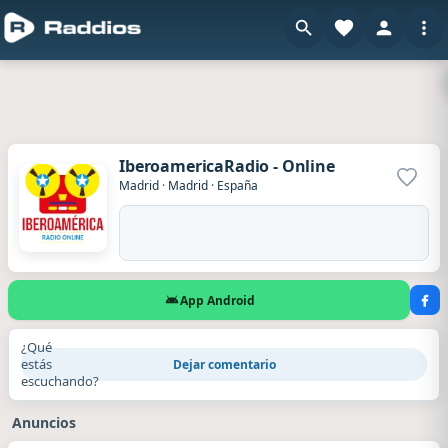
IberoamericaRadio - Online
Agrega
Madrid
·
Madrid
·
España
App Android
¿Qué
estás
Dejar comentario
escuchando?
Anuncios