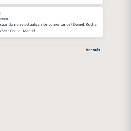
l
 meses
cuándo no se actualizan los comentarios? Daniel, Rocha
Ser · Online · Madrid
Ver más
Radio La Chukara
After One
Santa Juana
Rosario