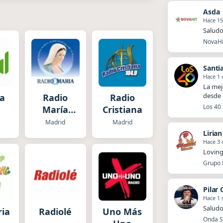
Asda
Hace 15
Saludo
NovaHit
Santi
Hace 1 
La mej
desde 
a
Radio
Radio
Los 40 
María
Cristiana
España
Madrid
Madrid
Liria
Hace 3 
Loving
Grupo P
Pilar
Hace 1
Saludo
riana
Radiolé
Uno Más
Onda Sa