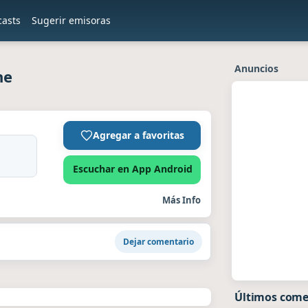
casts
Sugerir emisoras
Anuncios
ne
Agregar a favoritas
Escuchar en App Android
Más Info
Dejar comentario
Últimos come