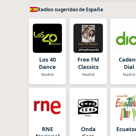
Radios sugeridas de España
Los 40
Free FM
Caden
Dance
Classics
Dial
Madrid
Madrid
Madrid
RNE
Onda
Ecuato