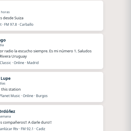
 horas
s desde Suiza
 · FM 97.8 · Carballo
ago
día
or radio la escucho siempre. Es mi número 1. Saludos
Rivera Uruguay
Classic · Online · Madrid
n Lupe
días
 this station
lanet Music · Online · Burgos
 Ordóñez
 semana
s compañeros!! A darle duro!!
nlúcar Rtv · FM 92.1 · Cadiz