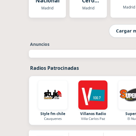
Nacional
Cero
Madrid
Madrid
Madrid
Madrid
Cargar 
Anuncios
Radios Patrocinadas
Style fm chile
Villanos Radio
Super
Cauquenes
Villa Carlos Paz
El Nu