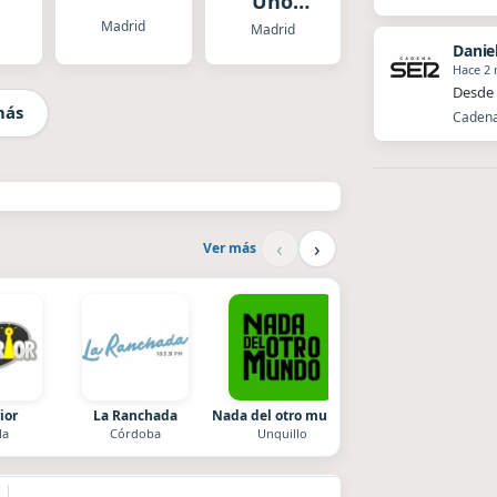
Uno
Radio
Madrid
Madrid
Danie
Hace 2
Desde 
más
Cadena 
‹
›
Ver más
ior
La Ranchada
Nada del otro mundo
La Pasión Radio
la
Córdoba
Unquillo
Los Angeles