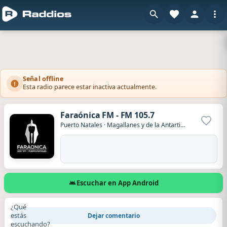
Señal offline
Esta radio parece estar inactiva actualmente.
Faraónica FM - FM 105.7
Agrega
Puerto Natales
·
Magallanes y de la Antartica Chilena
·
Chil
Escuchar en App Android
¿Qué
estás
Dejar comentario
escuchando?