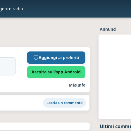
gerire radio
Annunci
Aggiungi ai preferiti
Ascolta sull'app Android
Más Info
Lascia un commento
Ultimi commen