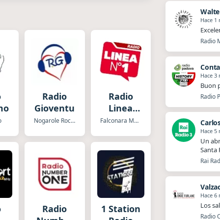
Walte
Hace 1
Excele
Radio M
Conta
Hace 3
Buon p
o
Radio
Radio
Radio P
mo
Gioventu
Linea
Número
o
Nogarole Rocca
Falconara Marittima
Carlo
1
Hace 5
Un abr
Santa 
Rai Rad
Valza
Hace 6
Los sa
o
Radio
1 Station
Radio O