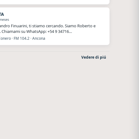
TA
 meses
andro Finuarini, ti stiamo cercando. Siamo Roberto e
. Chiamami su WhatsApp: +54 9 34716…
Conero · FM 104.2 · Ancona
Vedere di piú
Superior
La Pasión Radio
El Nula
Los Angeles