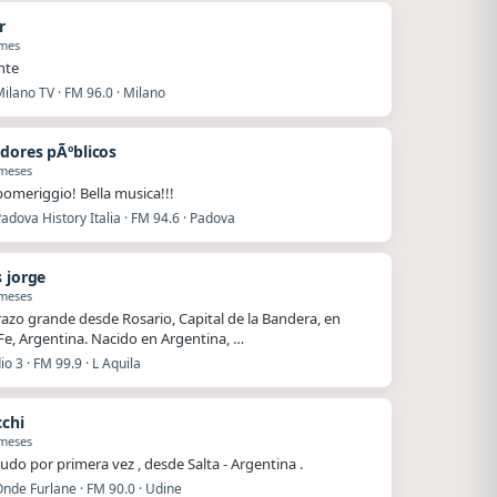
r
 mes
nte
ilano TV · FM 96.0 · Milano
dores pÃºblicos
 meses
omeriggio! Bella musica!!!
adova History Italia · FM 94.6 · Padova
s jorge
 meses
azo grande desde Rosario, Capital de la Bandera, en
Fe, Argentina. Nacido en Argentina, …
io 3 · FM 99.9 · L Aquila
cchi
 meses
ludo por primera vez , desde Salta - Argentina .
nde Furlane · FM 90.0 · Udine