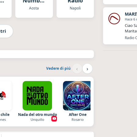
Number
Radio
t
One
Aosta
Napoli
MARI
Hace 6
Ciao S
tri
Marita
Radio 
‹
›
Vedere di piú
 chile
Nada del otro mundo
After One
Radio La Chukara
nes
Unquillo
Rosario
Santa Juana