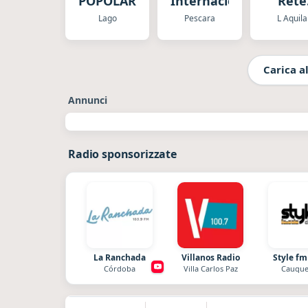
POPOLARE
Internacional
Rete
Spor
Lago
Pescara
L Aquila
Carica al
Annunci
Radio sponsorizzate
La Ranchada
Villanos Radio
Style fm
Córdoba
Villa Carlos Paz
Cauque