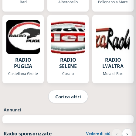
Sud
Bari
Alberobello
Polignano a Mare
RADIO
RADIO
RADIO
PUGLIA
SELENE
L\'ALTRA
Castellana Grotte
Corato
Mola di Bari
Carica altri
Annunci
‹
›
Radio sponsorizzate
Vedere di piú