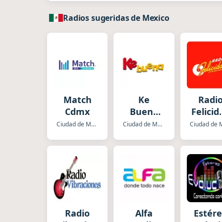
Radios sugeridas de Mexico
Match
Ke
Radi
Cdmx
Buena
Felicid
México
Cdm
Ciudad de Mexico
Ciudad de Mexico
Radio
Alfa
Estér