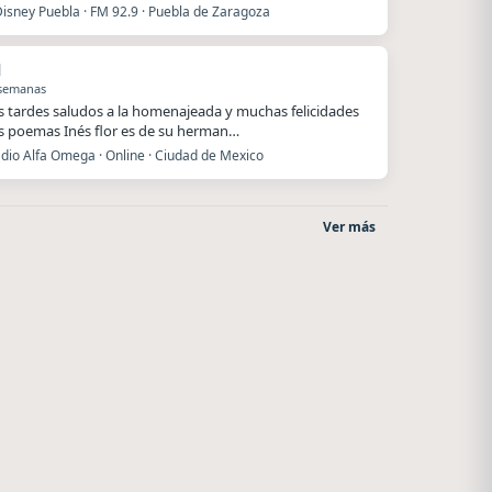
Disney Puebla · FM 92.9 · Puebla de Zaragoza
l
 semanas
 tardes saludos a la homenajeada y muchas felicidades
s poemas Inés flor es de su herman…
dio Alfa Omega · Online · Ciudad de Mexico
Ver más
Radio La Chukara
Superior
Santa Juana
El Nula