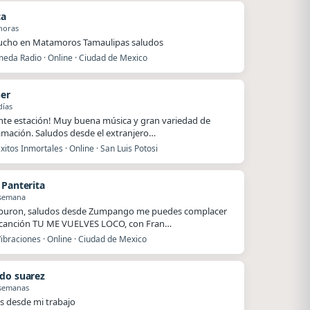
ca
horas
ucho en Matamoros Tamaulipas saludos
eda Radio · Online · Ciudad de Mexico
ner
días
nte estación! Muy buena música y gran variedad de
mación. Saludos desde el extranjero…
xitos Inmortales · Online · San Luis Potosi
 Panterita
 semana
iburon, saludos desde Zumpango me puedes complacer
 canción TU ME VUELVES LOCO, con Fran…
ibraciones · Online · Ciudad de Mexico
do suarez
 semanas
s desde mi trabajo