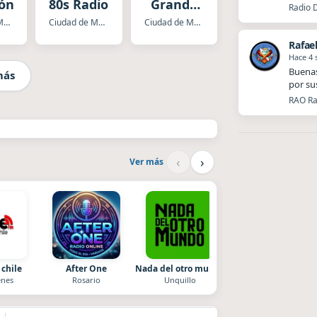
ión
80s Radio
Grande
Radio 
de
Ciudad de Mexico
Ciudad de Mexico
Ciudad de Mexico
México
Rafae
Hace 4
Buenas
más
por su
RAO Ra
‹
›
Ver más
 chile
After One
Nada del otro mundo
La Pasión Radio
nes
Rosario
Unquillo
Los Angeles