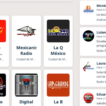
Moni
Hace 6 
Le esc
Androm
Liste
Hace 4 
Excele
progra
o
Mexicanisima
La Q
Radio É
ad
Radio
México
x
Ciudad de Mexico
Ciudad de Mexico
Ciudad de Mexico
Laura
Hace 1
hola t
con la
Radio V
Eduar
Hace 2
eo
Digital
La B
saludo