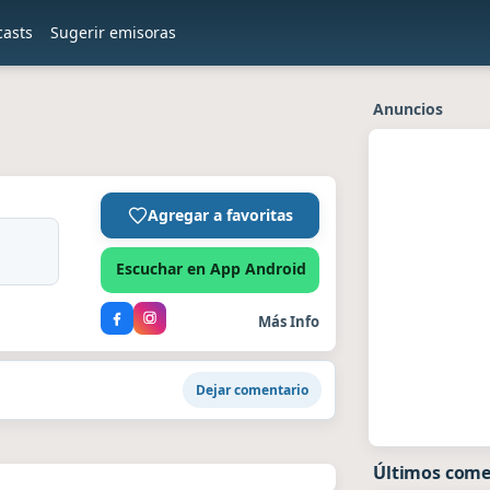
casts
Sugerir emisoras
Anuncios
Agregar a favoritas
Escuchar en App Android
Más Info
Dejar comentario
Últimos come