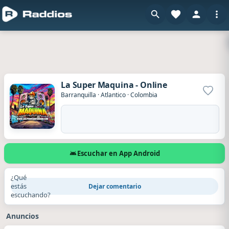
La Super Maquina - Online
Agrega
Barranquilla
·
Atlantico
·
Colombia
Escuchar en App Android
¿Qué
estás
Dejar comentario
escuchando?
Anuncios