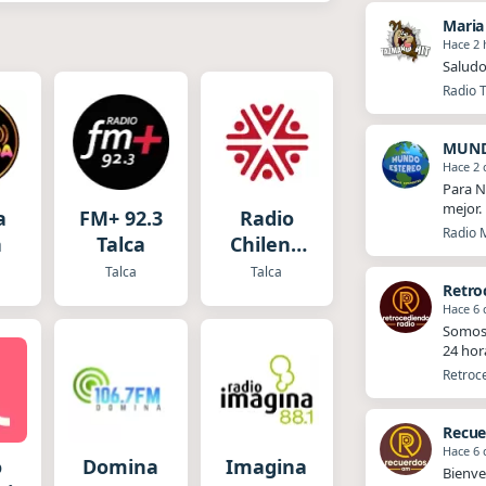
Maria
Hace 2 
Saludos
Radio T
MUND
Hace 2 
Para N
mejor.
a
FM+ 92.3
Radio
Radio 
a
Talca
Chilena
del
Talca
Talca
Retro
Maule
Hace 6 
Somos 
24 hor
Retroce
Recue
Hace 6 
o
Domina
Imagina
Bienve