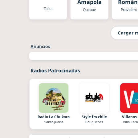
Amapola
Románt
Talca
Quilpue
Providenc
Cargar 
Anuncios
Radios Patrocinadas
Radio La Chukara
Style fm chile
Villanos
Santa Juana
Cauquenes
Villa Carl