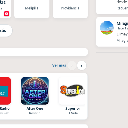
ica
desde T
Melipilla
Providencia
Recuerd
ia
Milag
Hace 1
más
El mayo
Milagro
‹
›
Ver más
 Radio
After One
Superior
La Pasión Radio
os Paz
Rosario
El Nula
Los Angeles