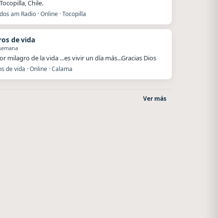
ocopilla, Chile.
os am Radio · Online · Tocopilla
ros de vida
 semana
r milagro de la vida ...es vivir un día más...Gracias Dios
s de vida · Online · Calama
Ver más
Nada del otro mundo
La Ranchada
Unquillo
Córdoba