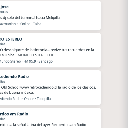
 jose
horas
 dj solo del terminal hacia Melipilla
azmaniahit · Online · Talca
O ESTEREO
días
O descolgarte de la sintonia... revive tus recuerdos en la
 La Única... MUNDO ESTEREO DI…
Mundo Stereo · FM 95.9 · Santiago
cediendo Radio
días
Old School www.retrocediendo.cl la radio de los clásicos,
as de buena música.
diendo Radio · Online · Tocopilla
rdos am Radio
días
nidos a la señal latina del ayer, Recuerdos am Radio