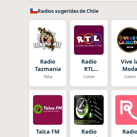
Radios sugeridas de Chile
Radio
Radio
Vive l
Tazmaniahit
RTL
Mod
Curicó
Talca
Curico
Curico
Talca FM
Radio
Radi