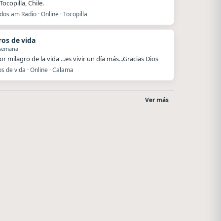
ocopilla, Chile.
os am Radio · Online · Tocopilla
ros de vida
 semana
r milagro de la vida ...es vivir un día más...Gracias Dios
s de vida · Online · Calama
Ver más
Villanos Radio
After One
Villa Carlos Paz
Rosario