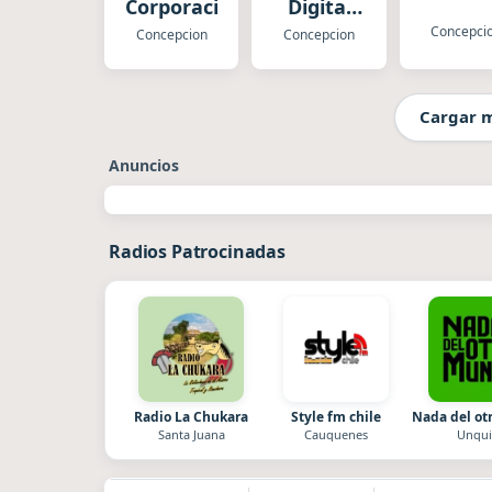
Corporación
Digital
FM
Concepci
Concepcion
Concepcion
Cargar 
Anuncios
Radios Patrocinadas
Radio La Chukara
Style fm chile
Nada del o
Santa Juana
Cauquenes
Unqui