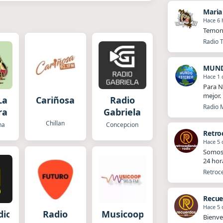
Maria
Hace 6 
Temon
Radio T
MUND
Hace 1 
Para N
mejor.
La
Cariñosa
Radio
Radio 
ra
Gabriela
Chillan
na
Concepcion
Retro
Hace 5 
Somos 
24 hor
Retroce
Recue
Hace 5 
dio
Radio
Musicoop
Bienve