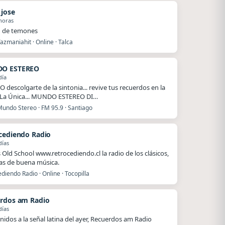
 jose
horas
 de temones
azmaniahit · Online · Talca
O ESTEREO
día
O descolgarte de la sintonia... revive tus recuerdos en la
 La Única... MUNDO ESTEREO DI…
Mundo Stereo · FM 95.9 · Santiago
cediendo Radio
días
Old School www.retrocediendo.cl la radio de los clásicos,
as de buena música.
diendo Radio · Online · Tocopilla
rdos am Radio
días
nidos a la señal latina del ayer, Recuerdos am Radio