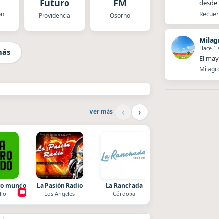
Futuro
FM
desde T
on
Recuerd
Providencia
Osorno
Milag
Hace 1
más
El mayo
Milagro
‹
›
Ver más
tro mundo
La Pasión Radio
La Ranchada
Superior
llo
Los Angeles
Córdoba
El Nula