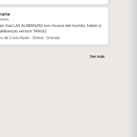
maria
 meses
ez mas LAS ALABANZAS son musica del mundo, haber si
alabanzas version TANGO.
es de Cristo Radio · Online · Orlando
Ver más
o
Villanos Radio
After One
Villa Carlos Paz
Rosario