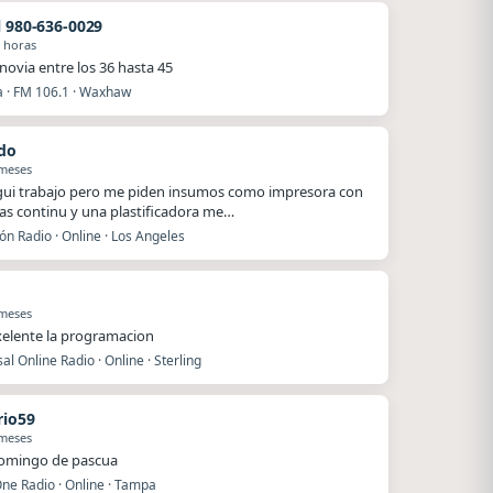
l 980-636-0029
 horas
novia entre los 36 hasta 45
a · FM 106.1 · Waxhaw
do
 meses
egui trabajo pero me piden insumos como impresora con
as continu y una plastificadora me…
ón Radio · Online · Los Angeles
 meses
xelente la programacion
al Online Radio · Online · Sterling
io59
 meses
domingo de pascua
ne Radio · Online · Tampa