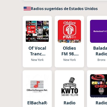
Radios sugeridas de Estados Unidos
Of Vocal
Oldies
Balad
Trance
FM 98.5
Radi
Live
Stereo
New York
New York
Bronx
en
Español
Vivo
ElBachaRengue.Net
Radio
Radi