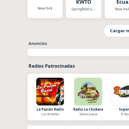
KWTO
Ecua
Chich
New York
Springfield Gardens
New Yor
HD
Cargar 
Anuncios
Radios Patrocinadas
La Pasión Radio
Radio La Chukara
Super
Los Angeles
Santa Juana
El Nu