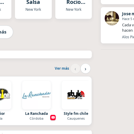
Salsa
Rocio
a
Net
k
New York
New York
Jose 
Hace 5
Cada v
hacen 
más
Alos Pi
‹
›
Ver más
ior
La Ranchada
Style fm chile
Nada del otro mund
la
Córdoba
Cauquenes
Unquillo