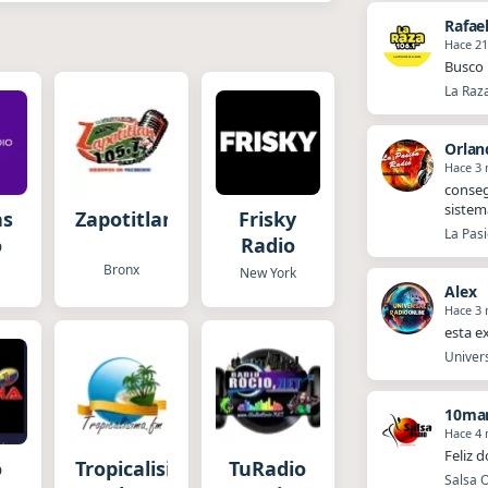
Rafae
Hace 21
Busco 
La Raz
Orlan
Hace 3
​​cons
sistem
as
Zapotitlan
Frisky
La Pasi
o
Radio
Bronx
New York
Alex
Hace 3
esta e
Univers
10mar
Hace 4
Feliz 
o
Tropicalisima
TuRadio
Salsa O