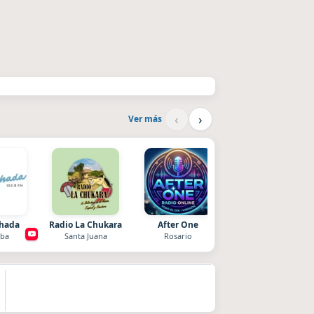
‹
›
Ver más
chada
Radio La Chukara
After One
Style fm chile
ba
Santa Juana
Rosario
Cauquenes