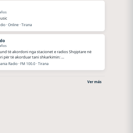
años
usic
adio · Online · Tirana
rdo
años
und të akordoni nga stacionet e radios Shqiptare në
ri për të akorduar tani shkarkimin: …
ania Radio · FM 100.0 · Tirana
Ver más