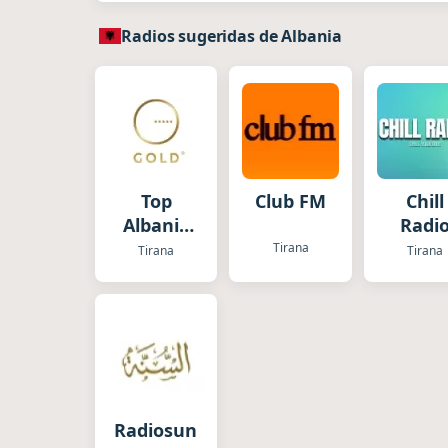
Radios sugeridas de Albania
Top
Club FM
Chill
Albania
Radi
Gold
Tirana
Tirana
Tirana
Radiosunna