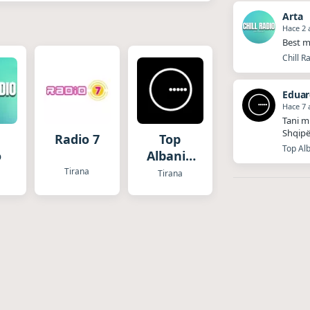
Arta
Hace 2 
Best m
Chill R
Edua
Hace 7 
Tani m
Shqipë
Radio 7
Top
Top Alb
o
Albania
Radio
Tirana
Tirana