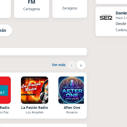
FM
Zaragoza
Cartagena
Danie
Hace 2
Desde 
más
Cadena 
‹
›
Ver más
 Radio
La Pasión Radio
After One
Style fm chile
os Paz
Los Angeles
Rosario
Cauquenes