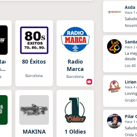
Asda
Hace 1 
Saludo
NovaHit
Santi
Hace 2 
La mej
desde 
Radio.com
80 Éxitos
Radio
Los 40 
l
Marca
el
Barcelona
a
Barcelona
Liria
Hace 4 
Loving
Grupo P
Pilar
Hace 1
Saludo
a
MAKINA
1 Oldies
Onda Sa