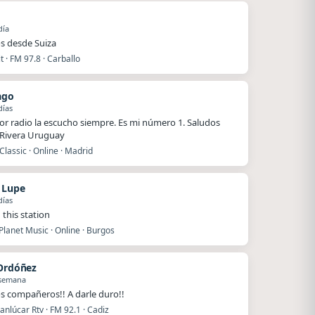
día
s desde Suiza
 · FM 97.8 · Carballo
ago
días
or radio la escucho siempre. Es mi número 1. Saludos
Rivera Uruguay
Classic · Online · Madrid
n Lupe
días
 this station
lanet Music · Online · Burgos
 Ordóñez
 semana
s compañeros!! A darle duro!!
nlúcar Rtv · FM 92.1 · Cadiz