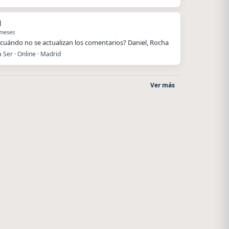
l
 meses
cuándo no se actualizan los comentarios? Daniel, Rocha
Ser · Online · Madrid
Ver más
Radio La Chukara
Superior
Santa Juana
El Nula