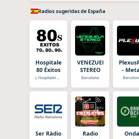
Radios sugeridas de España
Hospitalet
VENEZUELA
Plexus
80 Éxitos
STEREO
- Meta
Chann
L Hospitalet de Llobregat
Barcelona
Barcelon
Ser Ràdio
Radio
Ond