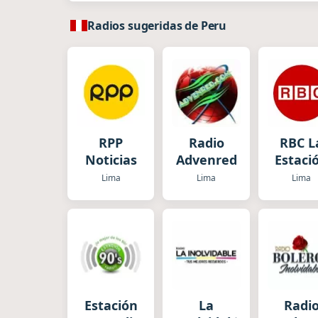
Radios sugeridas de Peru
RPP
Radio
RBC L
Noticias
Advenred
Estaci
Lima
Lima
Lima
Estación
La
Radi