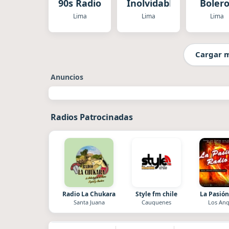
90s Radio
Inolvidable
Boler
Inolvid
Lima
Lima
Lima
Cargar 
Anuncios
Radios Patrocinadas
Radio La Chukara
Style fm chile
La Pasión
Santa Juana
Cauquenes
Los Ang