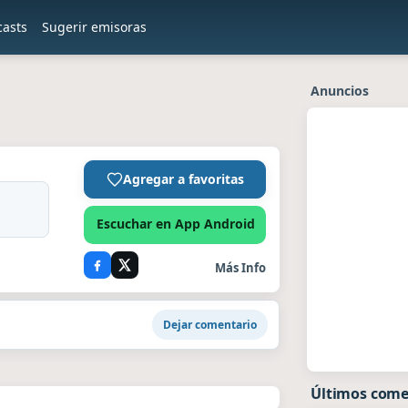
casts
Sugerir emisoras
Anuncios
Agregar a favoritas
Escuchar en App Android
Más Info
Dejar comentario
Últimos come