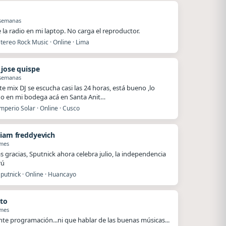
 semanas
e la radio en mi laptop. No carga el reproductor.
tereo Rock Music · Online · Lima
 jose quispe
 semanas
te mix DJ se escucha casi las 24 horas, está bueno ,lo
o en mi bodega acá en Santa Anit…
mperio Solar · Online · Cusco
tiam freddyevich
 mes
 gracias, Sputnick ahora celebra julio, la independencia
rú
putnick · Online · Huancayo
to
 mes
nte programación...ni que hablar de las buenas músicas...