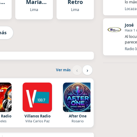
os
María
Retro
lo má
ables
Perú
Locaza 
Lima
Lima
José
Hace 1
más
Al loc
parece
Radio 
‹
›
Ver más
 Radio
Villanos Radio
After One
Superior
eles
Villa Carlos Paz
Rosario
El Nula