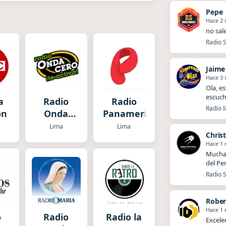
Pepe
Hace 2
no sal
Radio S
Jaime
Hace 3
Ola, es
escuch
a
Radio
Radio
Radio I
ón
Onda
Panamericana
Cero
Lima
Lima
Chris
Hace 1
Muchas
del Pe
Radio S
Rober
Hace 1
o
Radio
Radio la
Excele