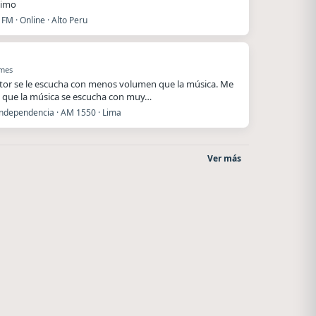
ximo
FM · Online · Alto Peru
 mes
utor se le escucha con menos volumen que la música. Me
 que la música se escucha con muy…
Independencia · AM 1550 · Lima
Ver más
La Ranchada
Nada del otro mundo
Córdoba
Unquillo