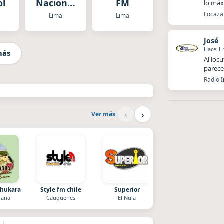
ol
Nacional
FM
lo má
del Perú
Locaza 
Lima
Lima
José
Hace 1
más
Al loc
parece
Radio 
‹
›
Ver más
Chukara
Style fm chile
Superior
Villanos Radio
uana
Cauquenes
El Nula
Villa Carlos Paz