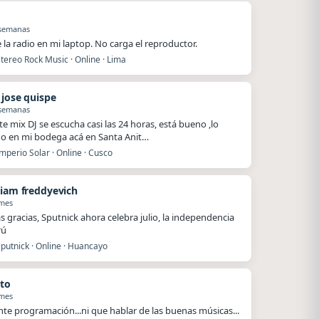
 semanas
e la radio en mi laptop. No carga el reproductor.
tereo Rock Music · Online · Lima
 jose quispe
 semanas
te mix DJ se escucha casi las 24 horas, está bueno ,lo
o en mi bodega acá en Santa Anit…
mperio Solar · Online · Cusco
tiam freddyevich
 mes
 gracias, Sputnick ahora celebra julio, la independencia
rú
putnick · Online · Huancayo
to
 mes
nte programación...ni que hablar de las buenas músicas...