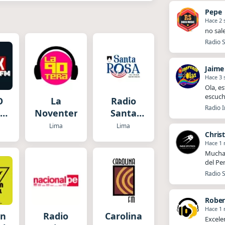
Pepe
Hace 2
no sal
Radio S
Jaime
Hace 3
Ola, es
escuch
O
La
Radio
Radio I
FM
Noventera
Santa
Rosa
Lima
Lima
Chris
ol
Hace 1
Muchas
del Pe
Radio S
Rober
Hace 1
en
Radio
Carolina
Excele