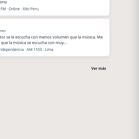
ximo
FM · Online · Alto Peru
 mes
utor se le escucha con menos volumen que la música. Me
 que la música se escucha con muy…
Independencia · AM 1550 · Lima
Ver más
La Pasión Radio
After One
Los Angeles
Rosario