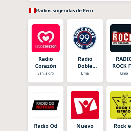
Radios sugeridas de Peru
Radio
Radio
RADI
Corazón
Doble
ROCK 
Nueve
en
San Isidro
Lima
Lima
Live
Españ
Radio Od
Nuevo
Rock 