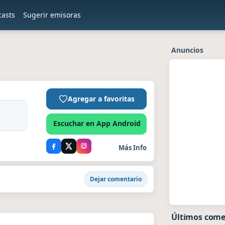
casts
Sugerir emisoras
Anuncios
Agregar a favoritas
Escuchar en App Android
Más Info
Dejar comentario
Últimos come