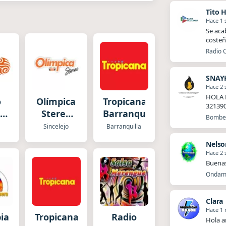
Tito 
Hace 1
Se aca
costeñ
Radio 
SNAY
Hace 2
HOLA 
o
Olímpica
Tropicana
32139
al
Stereo
Barranquilla
Bomber
ia
Sincelejo
Sincelejo
Barranquilla
Nelso
Hace 2
Buena
Ondamb
Clara
Hace 1
ia
Tropicana
Radio
Hola a