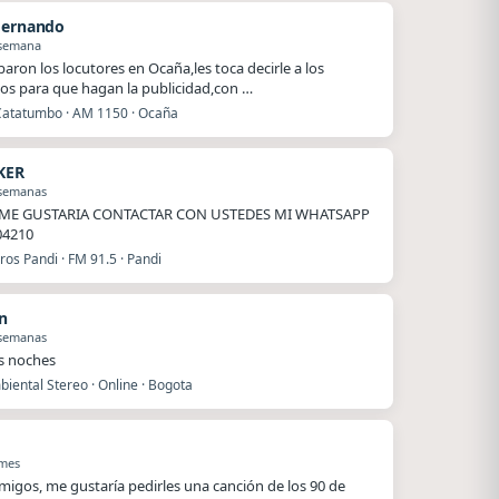
Hernando
 semana
baron los locutores en Ocaña,les toca decirle a los
os para que hagan la publicidad,con …
Catatumbo · AM 1150 · Ocaña
KER
 semanas
ME GUSTARIA CONTACTAR CON USTEDES MI WHATSAPP
04210
os Pandi · FM 91.5 · Pandi
n
 semanas
s noches
iental Stereo · Online · Bogota
 mes
migos, me gustaría pedirles una canción de los 90 de