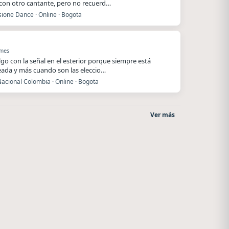
 con otro cantante, pero no recuerd…
ione Dance · Online · Bogota
 mes
lgo con la señal en el esterior porque siempre está
ada y más cuando son las eleccio…
acional Colombia · Online · Bogota
Ver más
Superior
Radio La Chukara
El Nula
Santa Juana