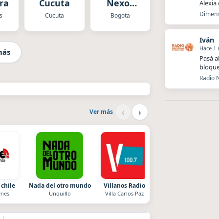
ra
Cucuta
Nexos
Alexia
Salsa y
Dimens
s
Cucuta
Bogota
Merengue
Iván
Hace 1
más
Pasá a
bloque
Radio N
‹
›
Ver más
 chile
Nada del otro mundo
Villanos Radio
La Pasión Radio
nes
Unquillo
Villa Carlos Paz
Los Angeles