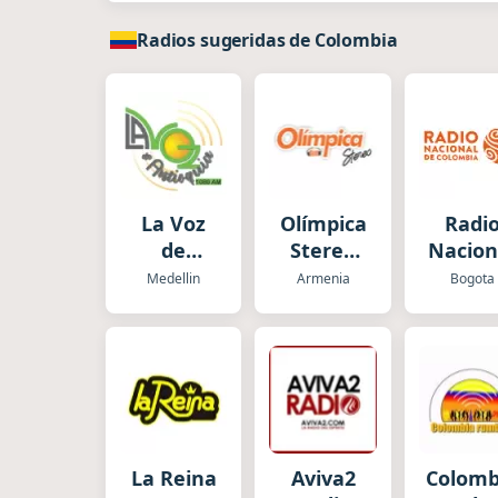
Radios sugeridas de Colombia
La Voz
Olímpica
Radi
de
Stereo
Nacion
Antioquia
Armenia
Colomb
Medellin
Armenia
Bogota
La Reina
Aviva2
Colomb