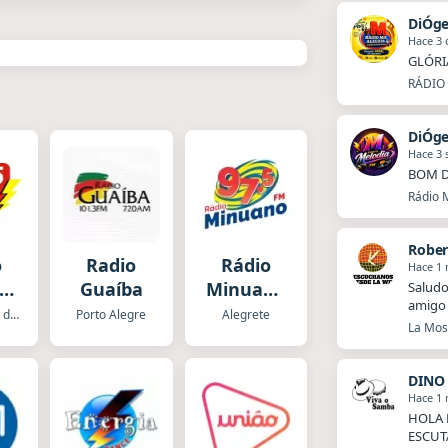
DiÓg
Hace 3 
GLÓRI
RÁDIO 
DiÓg
Hace 3
BOM D
Rádio M
Rober
o
Radio
Rádio
Hace 1
de
Guaíba
Minuano
Saludo
amigo 
FM
Guaraciaba do Norte
Porto Alegre
Alegrete
La Mosq
DINO
Hace 1
HOLA 
ESCUT