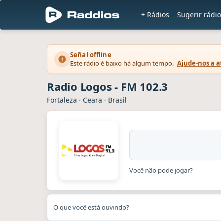
+ Rádios
Sugerir rádi
Señal offline
Este rádio é baixo há algum tempo.
Ajude-nos a a
Radio Logos - FM 102.3
Fortaleza
·
Ceara
·
Brasil
Você não pode jogar?
O que você está ouvindo?