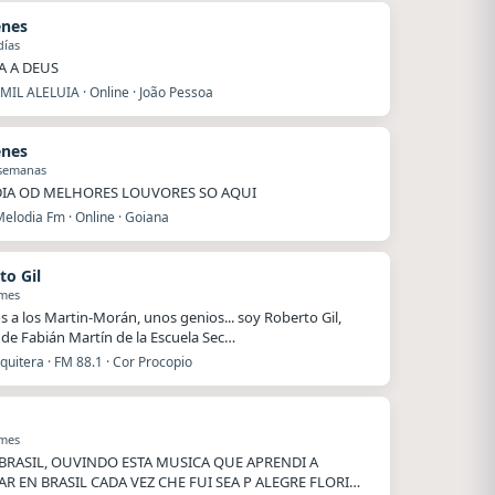
enes
días
A A DEUS
MIL ALELUIA · Online · João Pessoa
enes
 semanas
IA OD MELHORES LOUVORES SO AQUI
elodia Fm · Online · Goiana
to Gil
 mes
s a los Martin-Morán, unos genios... soy Roberto Gil,
de Fabián Martín de la Escuela Sec…
uitera · FM 88.1 · Cor Procopio
 mes
BRASIL, OUVINDO ESTA MUSICA QUE APRENDI A
AR EN BRASIL CADA VEZ CHE FUI SEA P ALEGRE FLORI…