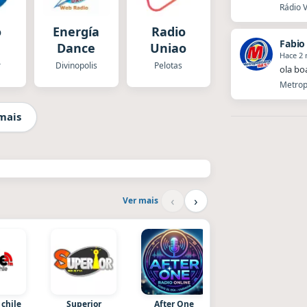
Rádio V
o
Energía
Radio
Fabio
Dance
Uniao
Hace 2
r
Divinopolis
Pelotas
ola bo
Metropo
mais
‹
›
Ver mais
 chile
Superior
After One
Radio La Chukara