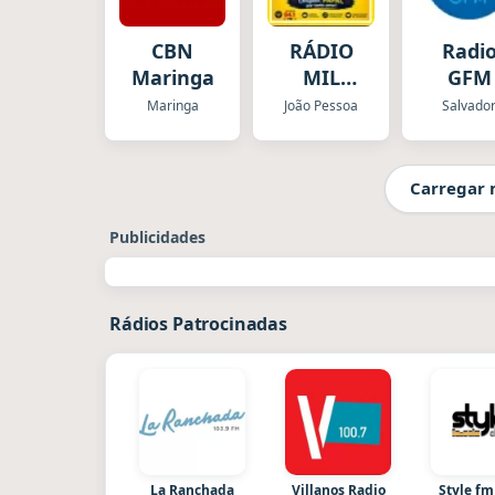
CBN
RÁDIO
Radi
Maringa
MIL
GFM
ALELUIA
Maringa
João Pessoa
Salvado
Carregar 
Publicidades
Rádios Patrocinadas
La Ranchada
Villanos Radio
Style fm