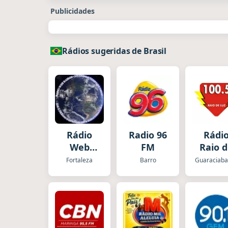
Publicidades
Rádios sugeridas de Brasil
Rádio
Radio 96
Rádi
Web
FM
Raio 
Kairós
Luz
Fortaleza
Barro