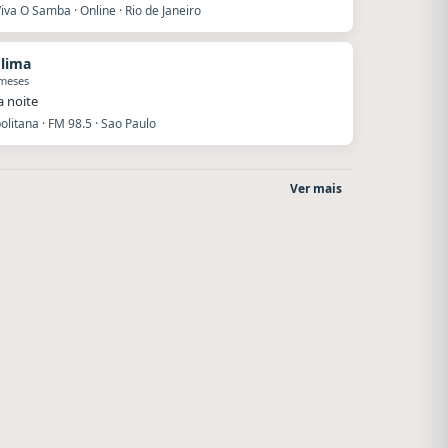
iva O Samba · Online · Rio de Janeiro
 lima
 meses
a noite
litana · FM 98.5 · Sao Paulo
Ver mais
Nada del otro mundo
La Pasión Radio