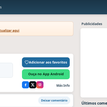
os
Publicidades
tualizar aqui
Adicionar aos favoritos
Ouça no App Android
Más Info
Deixar comentário
Últimos comen